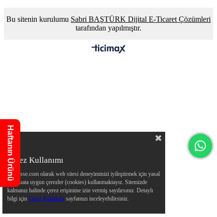
Bu sitenin kurulumu
Sabri BAŞTÜRK Dijital E-Ticaret Çözümleri
tarafından yapılmıştır.
Haftanın Ürünü
Çerez Kullanımı
Allmisse.com olarak web sitesi deneyiminizi iyileştirmek için yasal
mevzuata uygun çerezler (cookies) kullanmaktayız. Sitemizde
kalmanız halinde çerez erişimine izin vermiş sayılırsınız. Detaylı
bilgi için
Çerez Politikası
sayfamızı inceleyebilirsiniz.