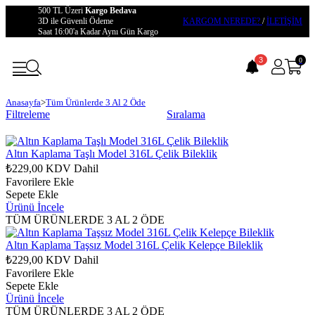
500 TL Üzeri
Kargo Bedava
3D ile Güvenli Ödeme
KARGOM NEREDE?
/
İLETİŞİM
Saat 16:00'a Kadar Aynı Gün Kargo
3
0
Anasayfa
>
Tüm Ürünlerde 3 Al 2 Öde
Filtreleme
Sıralama
Altın Kaplama Taşlı Model 316L Çelik Bileklik
₺229,00
KDV Dahil
Favorilere Ekle
Sepete Ekle
Ürünü İncele
TÜM ÜRÜNLERDE 3 AL 2 ÖDE
Altın Kaplama Taşsız Model 316L Çelik Kelepçe Bileklik
₺229,00
KDV Dahil
Favorilere Ekle
Sepete Ekle
Ürünü İncele
TÜM ÜRÜNLERDE 3 AL 2 ÖDE