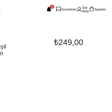
3
Üye
Favorilerim
Sepetim
Girişi
₺249,00
şil
ın