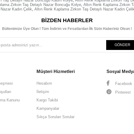
n Taş Detaylı Nazar Boncuğu Kadın Kolye
,
Altın Renk Kaplama Zirkon Taş D
plama Zirkon Taş Detaylı Nazar Boncuğu Kolye
,
Altın Renk Kaplama Zirkon T
 Nazar Kadın Çelik
,
Altın Renk Kaplama Zirkon Taş Detaylı Nazar Kadın Çeli
BIZDEN HABERLER
Bültenimize Üye Olun ! Tüm İndirim ve Fırsatlardan İlk Sizin Haberiniz Olsun !
GÖNDER
Müşteri Hizmetleri
Sosyal Medy
leşmesi
Hesabım
Facebook
şulları
İletişim
Pinterest
oruma Kanunu
Kargo Takibi
Kampanyalar
Sıkça Sorulan Sorular