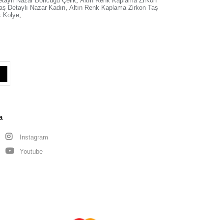
etaylı Nazar Boncuğu Çelik
,
Altın Renk Kaplama Zirkon
aş Detaylı Nazar Kadın
,
Altın Renk Kaplama Zirkon Taş
k Kolye
,
a
Instagram
Youtube