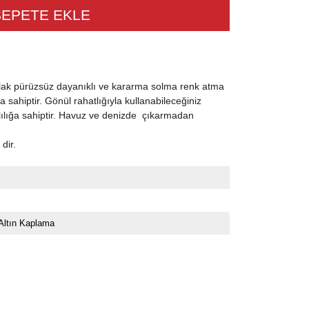
lak pürüzsüz dayanıklı ve kararma solma renk atma
 sahiptir. Gönül rahatlığıyla kullanabileceğiniz
lılığa sahiptir. Havuz ve denizde çıkarmadan
 dir.
Altın Kaplama
 Taş
 Boncuğu