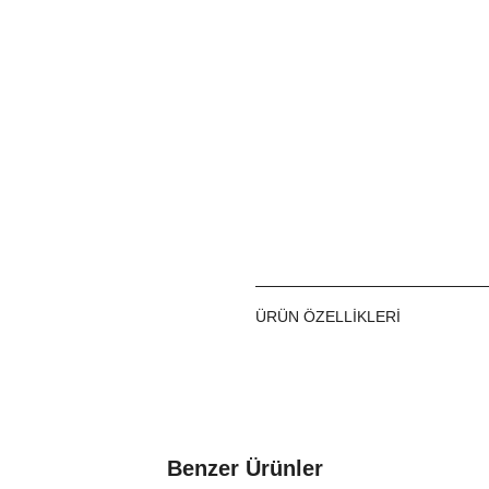
Model
Sallant
Paket İçeriği
Tekli
Zincir Uzunluğu
40 cm
ÜRÜN ÖZELLIKLERI
Benzer Ürünler