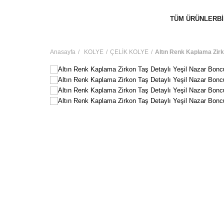
TÜM ÜRÜNLER
B
Anasayfa
KOLYE
ÇELİK KOLYE
Altın Renk Kaplama Zirk