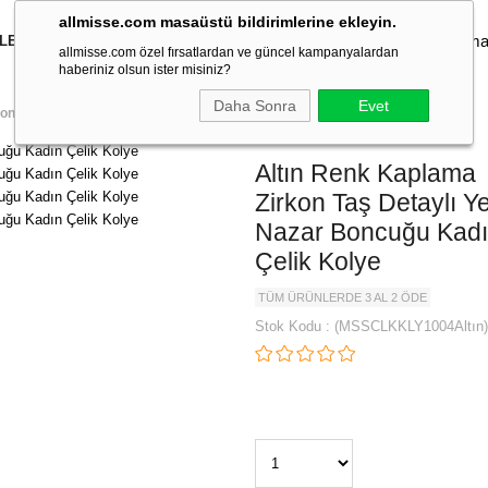
allmisse.com masaüstü bildirimlerine ekleyin.
İLEKLİK
KOLYE
KÜPE
YÜZÜK
TAKI SETLERİ
TOKA
allmisse.com özel fırsatlardan ve güncel kampanyalardan
haberiniz olsun ister misiniz?
Daha Sonra
Evet
on Taş Detaylı Yeşil Nazar Boncuğu Kadın Çelik Kolye
Altın Renk Kaplama
Zirkon Taş Detaylı Ye
Nazar Boncuğu Kad
Çelik Kolye
TÜM ÜRÜNLERDE 3 AL 2 ÖDE
Stok Kodu
(MSSCLKKLY1004Altın)