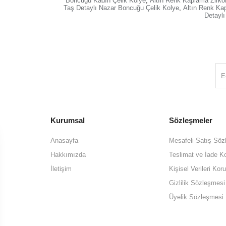
Boncuğu Kadın Çelik Kolye
,
Altın Renk Kaplama Zirko
Taş Detaylı Nazar Boncuğu Çelik Kolye
,
Altın Renk Ka
Detaylı
Kurumsal
Sözleşmeler
Anasayfa
Mesafeli Satış Söz
Hakkımızda
Teslimat ve İade Ko
İletişim
Kişisel Verileri K
Gizlilik Sözleşmesi
Üyelik Sözleşmesi