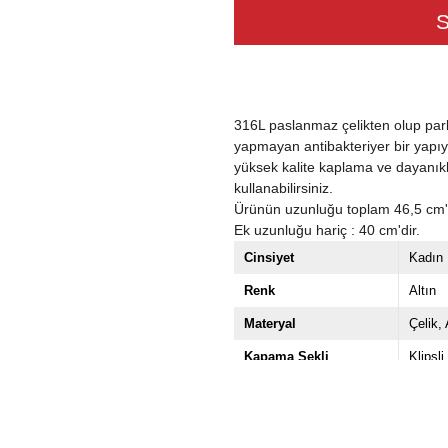
316L paslanmaz çelikten olup par
yapmayan antibakteriyer bir yapıya
yüksek kalite kaplama ve dayanık
kullanabilirsiniz.
Ürünün uzunluğu toplam 46,5 cm'
Ek uzunluğu hariç : 40 cm'dir.
Cinsiyet
Kadın
Renk
Altın
Materyal
Çelik
Kapama Şekli
Klipsli
Taş Cinsi
Zirkon
Tema / Stil
Nazar