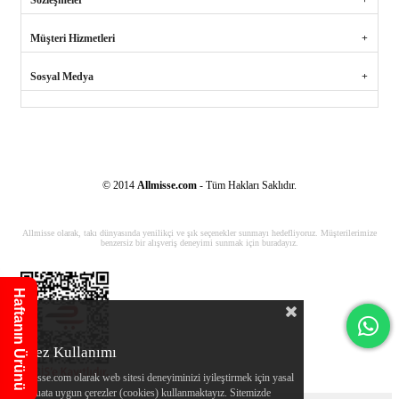
Müşteri Hizmetleri
Sosyal Medya
© 2014
Allmisse.com
- Tüm Hakları Saklıdır.
Allmisse olarak, takı dünyasında yenilikçi ve şık seçenekler sunmayı hedefliyoruz. Müşterilerimize
benzersiz bir alışveriş deneyimi sunmak için buradayız.
Haftanın Ürünü
Çerez Kullanımı
Allmisse.com olarak web sitesi deneyiminizi iyileştirmek için yasal
mevzuata uygun çerezler (cookies) kullanmaktayız. Sitemizde