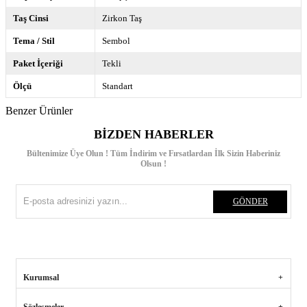
Taş Cinsi
Zirkon Taş
Tema / Stil
Sembol
Paket İçeriği
Tekli
Ölçü
Standart
Benzer Ürünler
BIZDEN HABERLER
Bültenimize Üye Olun ! Tüm İndirim ve Fırsatlardan İlk Sizin Haberiniz
Olsun !
GÖNDER
Kurumsal
Sözleşmeler