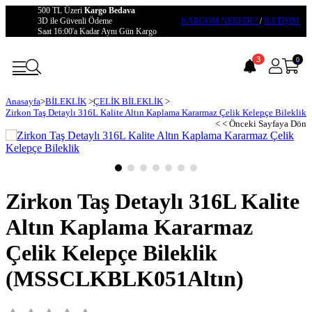
500 TL Üzeri
Kargo Bedava
3D ile Güvenli Ödeme
KARGOM NEREDE?
/
İLETİŞİM
Saat 16:00'a Kadar Aynı Gün Kargo
3
0
Anasayfa
>
BİLEKLİK
>
ÇELİK BİLEKLİK
>
Zirkon Taş Detaylı 316L Kalite Altın Kaplama Kararmaz Çelik Kelepçe Bileklik
< < Önceki Sayfaya Dön
Zirkon Taş Detaylı 316L Kalite
Altın Kaplama Kararmaz
Çelik Kelepçe Bileklik
(MSSCLKBLK051Altın)