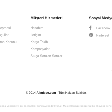
Müşteri Hizmetleri
Sosyal Medy
leşmesi
Hesabım
Facebook
şulları
İletişim
Pinterest
oruma Kanunu
Kargo Takibi
Kampanyalar
Sıkça Sorulan Sorular
© 2014
Allmisse.com
- Tüm Hakları Saklıdır.
sında yenilikçi ve şık seçenekler sunmayı hedefliyoruz. Müşterilerimize benzersiz bir alışveriş den