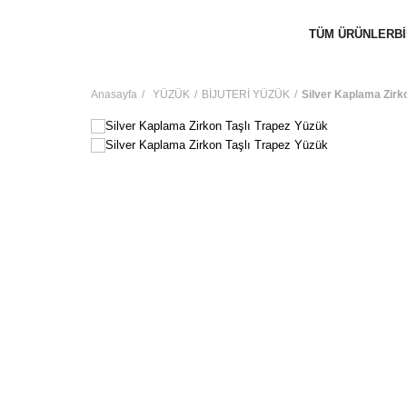
TÜM ÜRÜNLER
B
Anasayfa
YÜZÜK
BİJUTERİ YÜZÜK
Silver Kaplama Zirk