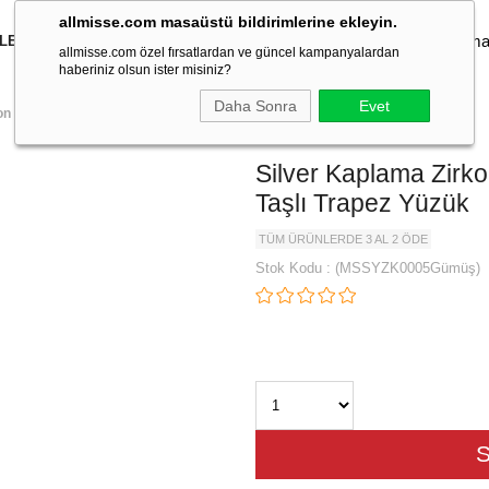
allmisse.com masaüstü bildirimlerine ekleyin.
İLEKLİK
KOLYE
KÜPE
YÜZÜK
TAKI SETLERİ
TOKA
allmisse.com özel fırsatlardan ve güncel kampanyalardan
haberiniz olsun ister misiniz?
Daha Sonra
Evet
on Taşlı Trapez Yüzük
Silver Kaplama Zirk
Taşlı Trapez Yüzük
TÜM ÜRÜNLERDE 3 AL 2 ÖDE
Stok Kodu
(MSSYZK0005Gümüş)