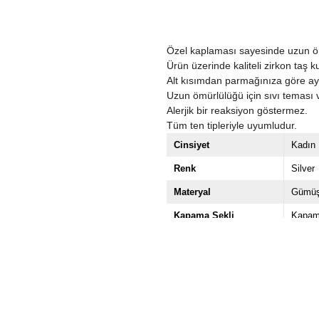
Özel kaplaması sayesinde uzun 
Ürün üzerinde kaliteli zirkon taş k
Alt kısımdan parmağınıza göre ayar
Uzun ömürlülüğü için sıvı teması 
Alerjik bir reaksiyon göstermez.
Tüm ten tipleriyle uyumludur.
Cinsiyet
Kadın
Renk
Silver
Materyal
Gümüş
Kapama Şekli
Kapam
Taş Cinsi
Zirkon
Paket İçeriği
Tekli