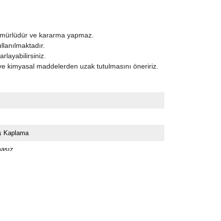
ömürlüdür ve kararma yapmaz.
ullanılmaktadır.
layabilirsiniz.
ve kimyasal maddelerden uzak tutulmasını öneririz.
 Kaplama
asız
 Taş