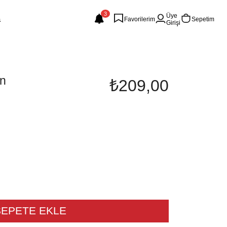
3
Üye
Favorilerim
Sepetim
Girişi
on
₺209,00