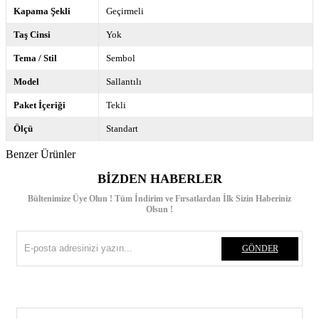
Kapama Şekli
Geçirmeli
Taş Cinsi
Yok
Tema / Stil
Sembol
Model
Sallantılı
Paket İçeriği
Tekli
Ölçü
Standart
Benzer Ürünler
BIZDEN HABERLER
Bültenimize Üye Olun ! Tüm İndirim ve Fırsatlardan İlk Sizin Haberiniz
Olsun !
GÖNDER