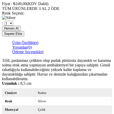
Fiyat
:
₺249,00
(KDV Dahil)
TÜM ÜRÜNLERDE 3 AL 2 ÖDE
Renk Seçiniz
:
:
Ürün Özellikleri
Yorumlar
(0)
Ödeme Seçenekleri
316L paslanmaz çelikten olup parlak pürüzsüz dayanıklı ve kararma
solma renk atma yapmayan antibakteriyel bir yapıya sahiptir. Gönül
rahatlığıyla kullanabileceğiniz yüksek kalite kaplama ve
dayanıklılığa sahiptir. Havuz ve denizde kulağınızdan çıkarmadan
kullanabilirsiniz.
Uzunluk :
8,5 cm
Cinsiyet
Kadın
Renk
Silver
Materyal
Çelik