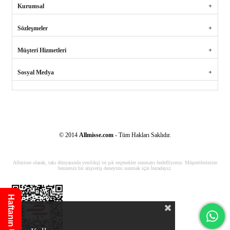
Kurumsal
Sözleşmeler
Müşteri Hizmetleri
Sosyal Medya
© 2014
Allmisse.com
- Tüm Hakları Saklıdır.
Allmisse olarak, takı dünyasında yenilikçi ve şık seçenekler sunmayı hedefliyoruz. Müşterilerimize
benzersiz bir alışveriş deneyimi sunmak için buradayız.
Haftanın Ürünü