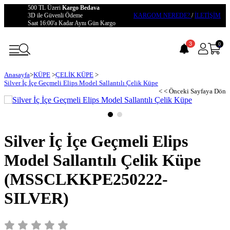
500 TL Üzeri
Kargo Bedava
3D ile Güvenli Ödeme
KARGOM NEREDE?
/
İLETİŞİM
Saat 16:00'a Kadar Aynı Gün Kargo
3
0
Anasayfa
>
KÜPE
>
ÇELİK KÜPE
>
Silver İç İçe Geçmeli Elips Model Sallantılı Çelik Küpe
< < Önceki Sayfaya Dön
Silver İç İçe Geçmeli Elips
Model Sallantılı Çelik Küpe
(MSSCLKKPE250222-
SILVER)