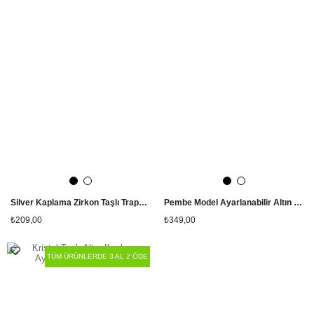
Silver Kaplama Zirkon Taşlı Trapez Yüzük
Pembe Model Ayarlanabilir Altın Kaplama Çelik Yüzük
₺209,00
₺349,00
TÜM ÜRÜNLERDE 3 AL 2 ÖDE