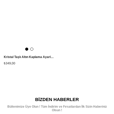
Kristal Taşlı Altın Kaplama Ayarlanabilir Çelik Yüzük
₺349,00
BIZDEN HABERLER
Bültenimize Üye Olun ! Tüm İndirim ve Fırsatlardan İlk Sizin Haberiniz
Olsun !