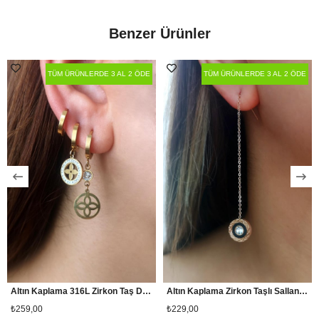
Benzer Ürünler
TÜM ÜRÜNLERDE 3 AL 2 ÖDE
TÜM ÜRÜNLERDE 3 AL 2 ÖDE
Altın Kaplama 316L Zirkon Taş Detaylı 3'lü Çelik Küpe
Altın Kaplama Zirkon Taşlı Sallantılı 316L Kalite Yuvarlak Paslanmaz Çelik Küpe
₺259,00
₺229,00