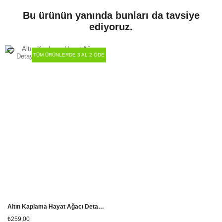
Ölçü
Standart
Bu ürünün yanında bunları da tavsiye
ediyoruz.
TÜM ÜRÜNLERDE 3 AL 2 ÖDE
Altın Kaplama Hayat Ağacı Detaylı Zirkon Taşlı Çelik Küpe
₺259,00