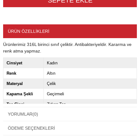
ÜRÜN ÖZELLIKLERI
Ürünlerimiz 316L birinci sınıf çeliktir. Antibakteriyeldir. Kararma ve
renk atma yapmaz.
Cinsiyet
Kadın
Renk
Altın
Materyal
Çelik
Kapama Şekli
Geçirmeli
Taş Cinsi
Zirkon Taş
YORUMLAR
(0)
Tema / Stil
Sembol
Model
Halka
ÖDEME SEÇENEKLERI
Paket İçeriği
2 Adet