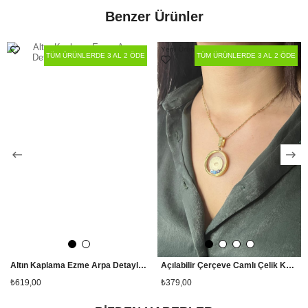
Benzer Ürünler
Yeni Ürün
TÜM ÜRÜNLERDE 3 AL 2 ÖDE
TÜM ÜRÜNLERDE 3 AL 2 ÖDE
Altın Kaplama Ezme Arpa Detaylı 60 cm Çelik Kolye
Açılabilir Çerçeve Camlı Çelik Kolye (Çeyrek Altın veya Yarım Altın Sığmaktadır)
₺619,00
₺379,00