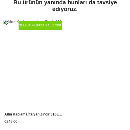
Bu ürünün yanında bunları da tavsiye
ediyoruz.
Taş Cinsi
Yok
Paket İçeriği
Tekli
TÜM ÜRÜNLERDE 3 AL 2 ÖDE
Zincir Uzunluğu
65 cm
Altın Kaplama İtalyan Zincir 316L Çelik Kolye
₺249,00