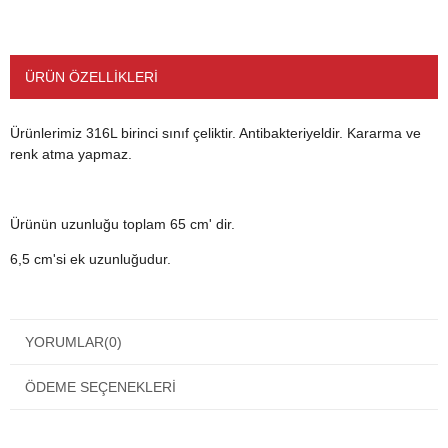
ÜRÜN ÖZELLIKLERI
Ürünlerimiz 316L birinci sınıf çeliktir. Antibakteriyeldir. Kararma ve
renk atma yapmaz.
Ürünün uzunluğu toplam 65 cm' dir.
6,5 cm'si ek uzunluğudur.
YORUMLAR
(0)
Cinsiyet
Kadın
Renk
Altın
ÖDEME SEÇENEKLERI
Materyal
Çelik
Kapama Şekli
Klipsli