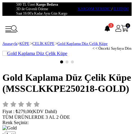
500 TL Üzeri
Kargo Bedava
3D ile Güvenli Ödeme
KARGOM NEREDE?
/
İLETİŞİM
Saat 16:00'a Kadar Aynı Gün Kargo
3
0
Anasayfa
>
KÜPE
>
ÇELİK KÜPE
>
Gold Kaplama Düz Çelik Küpe
< < Önceki Sayfaya Dön
Gold Kaplama Düz Çelik Küpe
(MSSCLKKPE250218-GOLD)
Fiyat
:
₺279,00
(KDV Dahil)
TÜM ÜRÜNLERDE 3 AL 2 ÖDE
Renk Seçiniz
: