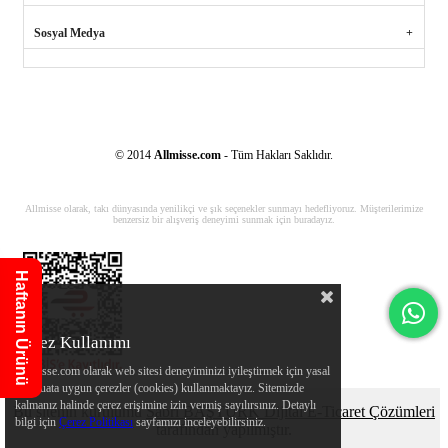
Sosyal Medya
© 2014
Allmisse.com
- Tüm Hakları Saklıdır.
Allmisse olarak, takı dünyasında yenilikçi ve şık seçenekler sunmayı hedefliyoruz. Müşterilerimize
benzersiz bir alışveriş deneyimi sunmak için buradayız.
Haftanın Ürünü
Çerez Kullanımı
Allmisse.com olarak web sitesi deneyiminizi iyileştirmek için yasal
mevzuata uygun çerezler (cookies) kullanmaktayız. Sitemizde
kalmanız halinde çerez erişimine izin vermiş sayılırsınız. Detaylı
Bu sitenin kurulumu
Sabri BAŞTÜRK Dijital E-Ticaret Çözümleri
bilgi için
Çerez Politikası
sayfamızı inceleyebilirsiniz.
tarafından yapılmıştır.