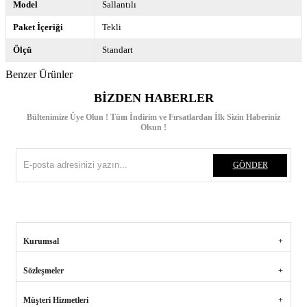
Model
Sallantılı
Paket İçeriği
Tekli
Ölçü
Standart
Benzer Ürünler
BIZDEN HABERLER
Bültenimize Üye Olun ! Tüm İndirim ve Fırsatlardan İlk Sizin Haberiniz
Olsun !
GÖNDER
Kurumsal
Sözleşmeler
Müşteri Hizmetleri