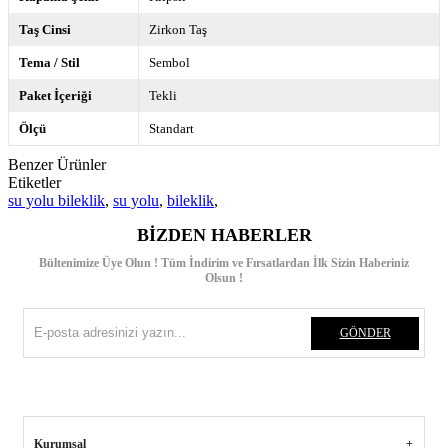
Taş Cinsi
Zirkon Taş
Tema / Stil
Sembol
Paket İçeriği
Tekli
Ölçü
Standart
Benzer Ürünler
Etiketler
su yolu bileklik
,
su yolu
,
bileklik
,
BIZDEN HABERLER
Bültenimize Üye Olun ! Tüm İndirim ve Fırsatlardan İlk Sizin Haberiniz
Olsun !
GÖNDER
Kurumsal