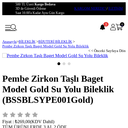
500 TL Üzeri
Kargo Bedava
3D ile Güvenli Ödeme
KARGOM NEREDE?
/
İLETİŞİM
Saat 16:00'a Kadar Aynı Gün Kargo
3
0
Anasayfa
>
BİLEKLİK
>
BİJUTERİ BİLEKLİK
>
Pembe Zirkon Taşlı Baget Model Gold Su Yolu Bileklik
< < Önceki Sayfaya Dön
Pembe Zirkon Taşlı Baget
Model Gold Su Yolu Bileklik
(BSSBLSYPE001Gold)
Fiyat
:
₺269,00
(KDV Dahil)
TÜM ÜRÜNLERDE 3 AL 2 ÖDE