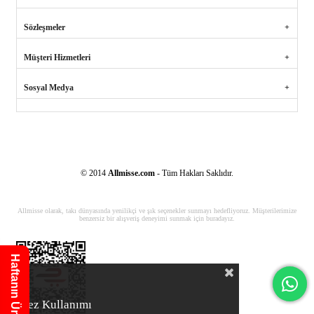
Sözleşmeler
Müşteri Hizmetleri
Sosyal Medya
© 2014
Allmisse.com
- Tüm Hakları Saklıdır.
Allmisse olarak, takı dünyasında yenilikçi ve şık seçenekler sunmayı hedefliyoruz. Müşterilerimize
benzersiz bir alışveriş deneyimi sunmak için buradayız.
Haftanın Ürünü
Çerez Kullanımı