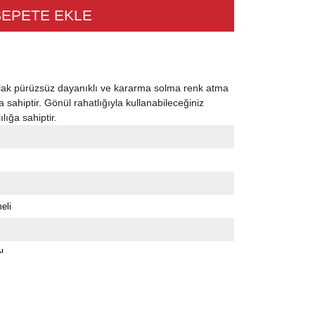
lak pürüzsüz dayanıklı ve kararma solma renk atma
 sahiptir. Gönül rahatlığıyla kullanabileceğiniz
lığa sahiptir.
eli
l