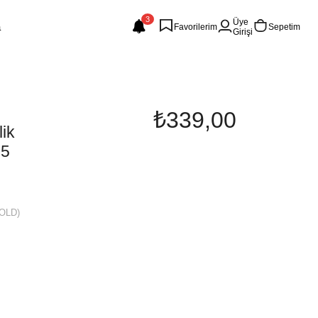
3
Üye
Favorilerim
Sepetim
Girişi
₺339,00
ik
65
OLD)