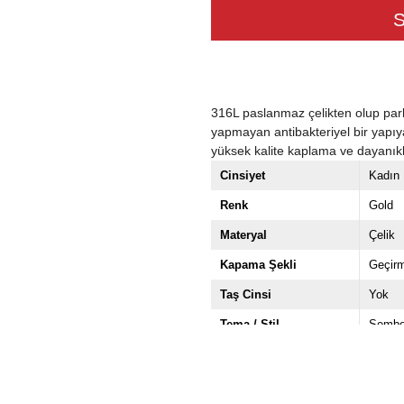
316L paslanmaz çelikten olup par
yapmayan antibakteriyel bir yapıya
yüksek kalite kaplama ve dayanıklı
Cinsiyet
Kadın
Renk
Gold
Materyal
Çelik
Kapama Şekli
Geçirm
Taş Cinsi
Yok
Tema / Stil
Sembo
Model
Halka
Paket İçeriği
3 Adet