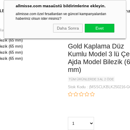
allmisse.com masaüstü bildirimlerine ekleyin.
İLEKLİK
KOLYE
KÜPE
YÜZÜK
TAKI SETLERİ
TOKA
allmisse.com özel fırsatlardan ve güncel kampanyalardan
haberiniz olsun ister misiniz?
Daha Sonra
Evet
umlu Model 3 lü Çelik Ajda Model Bilezik (65 mm)
Gold Kaplama Düz
Kumlu Model 3 lü Çel
Ajda Model Bilezik (
mm)
TÜM ÜRÜNLERDE 3 AL 2 ÖDE
Stok Kodu
(MSSCLKBLK250216-G