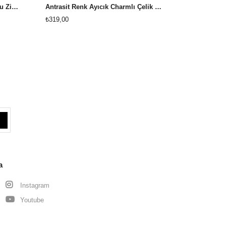
Altın Kaplama Zirkon Taşlı Burgu Zincirli Ata Çelik Bileklik
Antrasit Renk Ayıcık Charmlı Çelik Bileklik
₺319,00
₺309,00
a
Instagram
Youtube