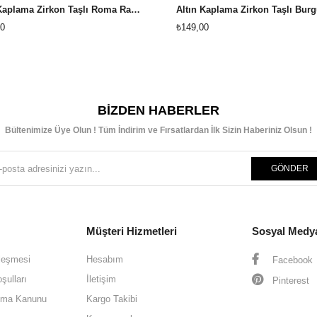
Altın Kaplama Zirkon Taşlı Roma Rakam Detaylı Çelik Kaburga Bileklik
0
₺149,00
BIZDEN HABERLER
Bültenimize Üye Olun ! Tüm İndirim ve Fırsatlardan İlk Sizin Haberiniz Olsun !
GÖNDER
Müşteri Hizmetleri
Sosyal Medy
leşmesi
Hesabım
Facebook
şulları
İletişim
Pinterest
oruma Kanunu
Kargo Takibi