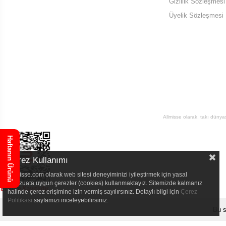
Gizlilik Sözleşmesi
Üyelik Sözleşmesi
Allmisse olarak, takı dünya
Haftanın Ürünü
Çerez Kullanımı
Allmisse.com olarak web sitesi deneyiminizi iyileştirmek için yasal
mevzuata uygun çerezler (cookies) kullanmaktayız. Sitemizde kalmanız
halinde çerez erişimine izin vermiş sayılırsınız. Detaylı bilgi için
Çerez
Politikası
sayfamızı inceleyebilirsiniz.
Bu s