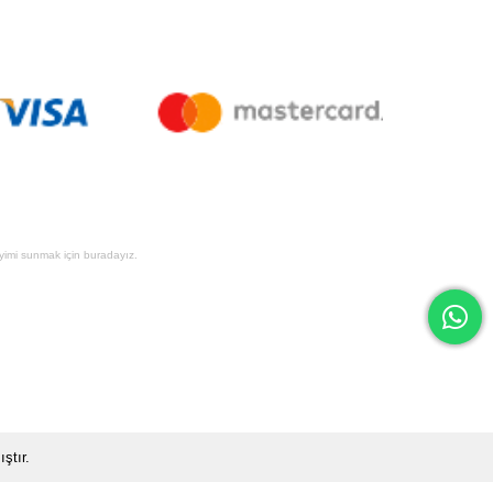
eyimi sunmak için buradayız.
ştır.