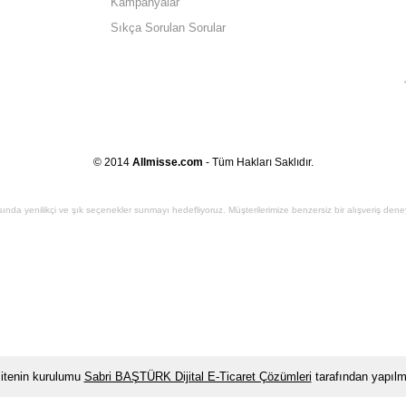
Kampanyalar
Sıkça Sorulan Sorular
© 2014
Allmisse.com
- Tüm Hakları Saklıdır.
sında yenilikçi ve şık seçenekler sunmayı hedefliyoruz. Müşterilerimize benzersiz bir alışveriş den
itenin kurulumu
Sabri BAŞTÜRK Dijital E-Ticaret Çözümleri
tarafından yapılmı