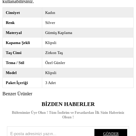
kullanabilirsiniz.
Cinsiyet
Kadın
Renk
Silver
Materyal
Gümüş Kaplama
Kapama Şekli
Klipsli
Taş Cinsi
Zirkon Taş
Tema / Stil
Özel Günler
Model
Klipsli
Paket İçeriği
3 Adet
Benzer Ürünler
BIZDEN HABERLER
Bültenimize Üye Olun ! Tüm İndirim ve Fırsatlardan İlk Sizin Haberiniz
Olsun !
GÖNDER