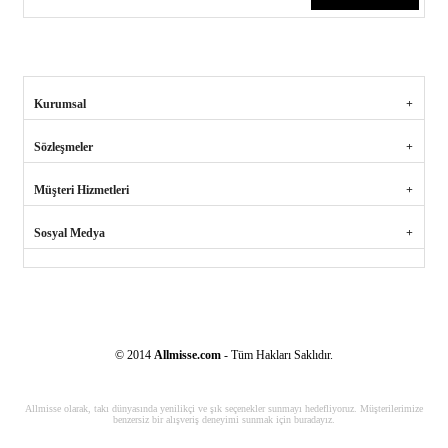
Kurumsal
Sözleşmeler
Müşteri Hizmetleri
Sosyal Medya
© 2014
Allmisse.com
- Tüm Hakları Saklıdır.
Allmisse olarak, takı dünyasında yenilikçi ve şık seçenekler sunmayı hedefliyoruz. Müşterilerimize
benzersiz bir alışveriş deneyimi sunmak için buradayız.