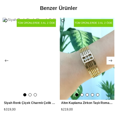
Paket İçeriği
Tekli
Benzer Ürünler
Ölçü
Standart
TÜM ÜRÜNLERDE 3 AL 2 ÖDE
TÜM ÜRÜNLERDE 3 AL 2 ÖDE
Siyah Renk Çiçek Charmlı Çelik Bileklik
Altın Kaplama Zirkon Taşlı Roma Rakam Detaylı Çelik Kaburga Bileklik
₺319,00
₺219,00