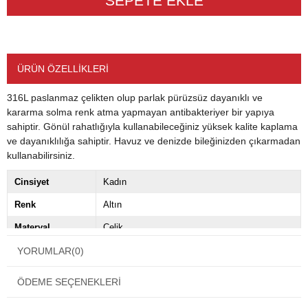
ÜRÜN ÖZELLIKLERI
316L paslanmaz çelikten olup parlak pürüzsüz dayanıklı ve
kararma solma renk atma yapmayan antibakteriyer bir yapıya
sahiptir. Gönül rahatlığıyla kullanabileceğiniz yüksek kalite kaplama
ve dayanıklılığa sahiptir. Havuz ve denizde bileğinizden çıkarmadan
kullanabilirsiniz.
Cinsiyet
Kadın
Renk
Altın
Materyal
Çelik
Kapama Şekli
Klipsli
YORUMLAR
(0)
Taş Cinsi
Yok
ÖDEME SEÇENEKLERI
Tema / Stil
Sembol