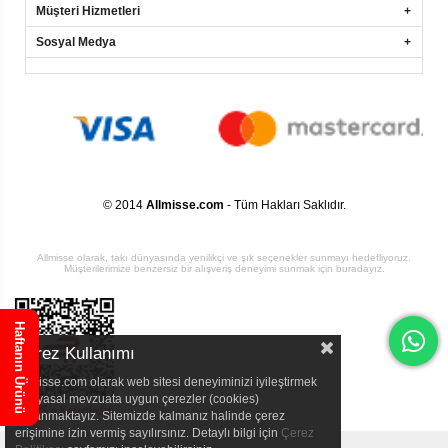
Müşteri Hizmetleri
Sosyal Medya
© 2014
Allmisse.com
- Tüm Hakları Saklıdır.
Allmisse olarak, takı dünyasında yenilikçi ve şık seçenekler sunmayı hedefliyoruz.
Müşterilerimize benzersiz bir alışveriş deneyimi sunmak için buradayız.
Haftanın Ürünü
Çerez Kullanımı
Allmisse.com olarak web sitesi deneyiminizi iyileştirmek
için yasal mevzuata uygun çerezler (cookies)
kullanmaktayız. Sitemizde kalmanız halinde çerez
erişimine izin vermiş sayılırsınız. Detaylı bilgi için
Çerez