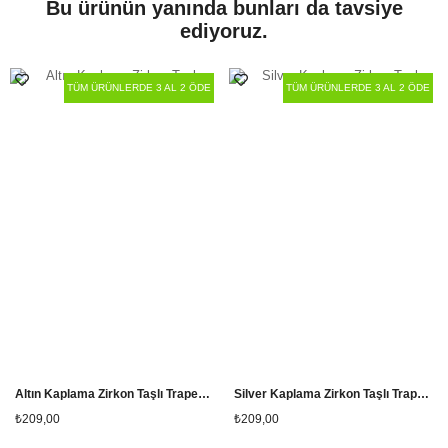
Paket İçeriği
Tekli
Bu ürünün yanında bunları da tavsiye
ediyoruz.
TÜM ÜRÜNLERDE 3 AL 2 ÖDE
TÜM ÜRÜNLERDE 3 AL 2 ÖDE
Altın Kaplama Zirkon Taşlı Trapez Yüzük
Silver Kaplama Zirkon Taşlı Trapez Yüzük
₺209,00
₺209,00