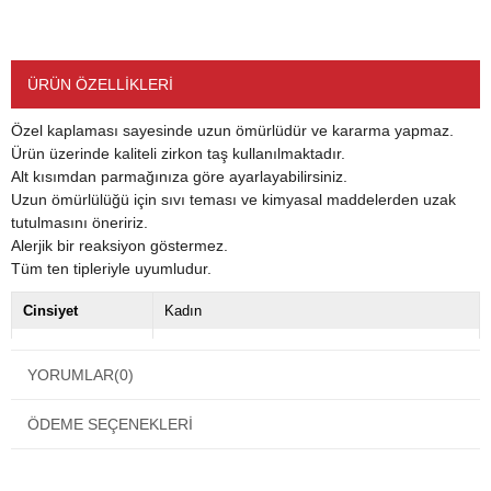
ÜRÜN ÖZELLIKLERI
Özel kaplaması sayesinde uzun ömürlüdür ve kararma yapmaz.
Ürün üzerinde kaliteli zirkon taş kullanılmaktadır.
Alt kısımdan parmağınıza göre ayarlayabilirsiniz.
Uzun ömürlülüğü için sıvı teması ve kimyasal maddelerden uzak
tutulmasını öneririz.
Alerjik bir reaksiyon göstermez.
Tüm ten tipleriyle uyumludur.
Cinsiyet
Kadın
Renk
Gold
YORUMLAR
(0)
Materyal
Altın Kaplama
Kapama Şekli
Kapamasız
ÖDEME SEÇENEKLERI
Taş Cinsi
Zirkon Taş