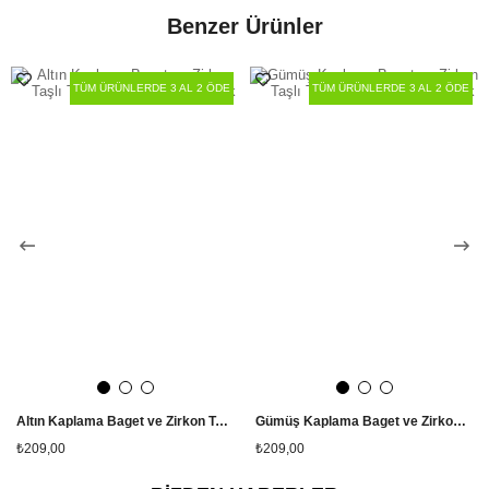
Benzer Ürünler
TÜM ÜRÜNLERDE 3 AL 2 ÖDE
TÜM ÜRÜNLERDE 3 AL 2 ÖDE
Altın Kaplama Baget ve Zirkon Taşlı Tamtur Ayarlanabilir Yüzük
Gümüş Kaplama Baget ve Zirkon Taşlı Tamtur Ayarlanabilir Yüzük
₺209,00
₺209,00