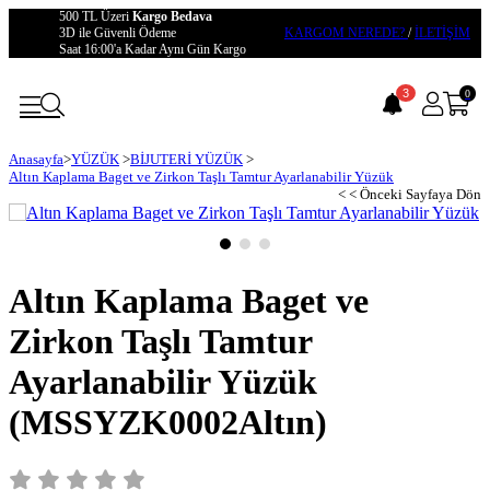
500 TL Üzeri
Kargo Bedava
3D ile Güvenli Ödeme
KARGOM NEREDE?
/
İLETİŞİM
Saat 16:00'a Kadar Aynı Gün Kargo
3
0
Anasayfa
>
YÜZÜK
>
BİJUTERİ YÜZÜK
>
Altın Kaplama Baget ve Zirkon Taşlı Tamtur Ayarlanabilir Yüzük
< < Önceki Sayfaya Dön
Altın Kaplama Baget ve
Zirkon Taşlı Tamtur
Ayarlanabilir Yüzük
(MSSYZK0002Altın)