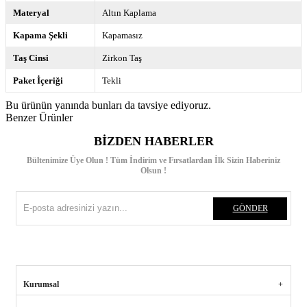
Materyal
Altın Kaplama
Kapama Şekli
Kapamasız
Taş Cinsi
Zirkon Taş
Paket İçeriği
Tekli
Bu ürünün yanında bunları da tavsiye ediyoruz.
Benzer Ürünler
BIZDEN HABERLER
Bültenimize Üye Olun ! Tüm İndirim ve Fırsatlardan İlk Sizin Haberiniz
Olsun !
GÖNDER
Kurumsal