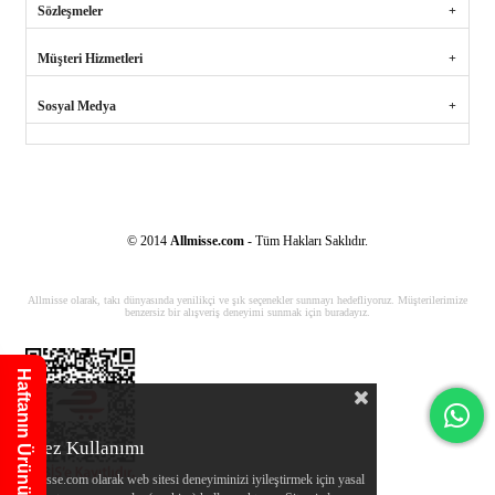
Sözleşmeler
Müşteri Hizmetleri
Sosyal Medya
© 2014
Allmisse.com
- Tüm Hakları Saklıdır.
Allmisse olarak, takı dünyasında yenilikçi ve şık seçenekler sunmayı hedefliyoruz. Müşterilerimize
benzersiz bir alışveriş deneyimi sunmak için buradayız.
Haftanın Ürünü
Çerez Kullanımı
Allmisse.com olarak web sitesi deneyiminizi iyileştirmek için yasal