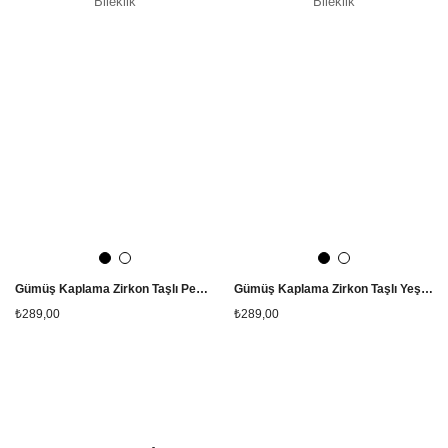
Gümüş Kaplama Zirkon Taşlı Pembe Göz Detaylı Su Yolu Bileklik
Gümüş Kaplama Zirkon Taşlı Yeşil Çiçek Detaylı Su Yolu Bileklik
₺289,00
₺289,00