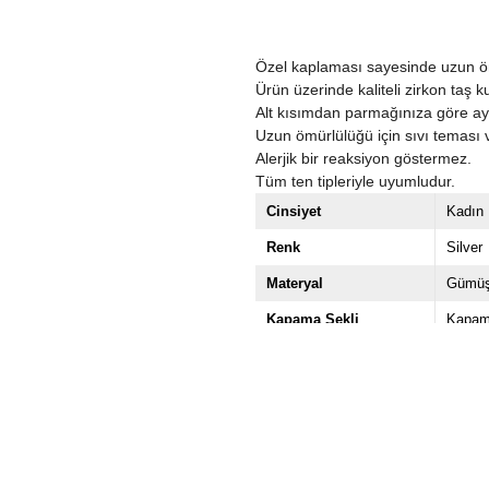
Özel kaplaması sayesinde uzun 
Ürün üzerinde kaliteli zirkon taş k
Alt kısımdan parmağınıza göre ayar
Uzun ömürlülüğü için sıvı teması 
Alerjik bir reaksiyon göstermez.
Tüm ten tipleriyle uyumludur.
Cinsiyet
Kadın
Renk
Silver
Materyal
Gümüş
Kapama Şekli
Kapam
Taş Cinsi
Zirkon
Paket İçeriği
Tekli