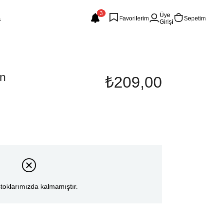
3
Üye
Favorilerim
Sepetim
Girişi
on
₺209,00
toklarımızda kalmamıştır.