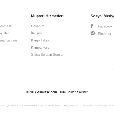
Müşteri Hizmetleri
Sosyal Medy
leşmesi
Hesabım
Facebook
şulları
İletişim
Pinterest
oruma Kanunu
Kargo Takibi
Kampanyalar
Sıkça Sorulan Sorular
© 2014
Allmisse.com
- Tüm Hakları Saklıdır.
sında yenilikçi ve şık seçenekler sunmayı hedefliyoruz. Müşterilerimize benzersiz bir alışveriş den