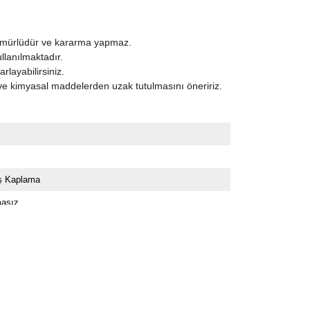
ömürlüdür ve kararma yapmaz.
ullanılmaktadır.
layabilirsiniz.
ve kimyasal maddelerden uzak tutulmasını öneririz.
 Kaplama
asız
 Taş