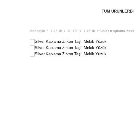
TÜM ÜRÜNLER
B
Anasayfa
YÜZÜK
BİJUTERİ YÜZÜK
Silver Kaplama Zirk