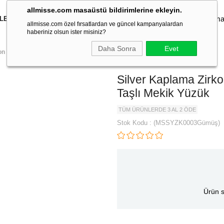
allmisse.com masaüstü bildirimlerine ekleyin.
İLEKLİK
KOLYE
KÜPE
YÜZÜK
TAKI SETLERİ
TOKA
allmisse.com özel fırsatlardan ve güncel kampanyalardan
haberiniz olsun ister misiniz?
Daha Sonra
Evet
on Taşlı Mekik Yüzük
Silver Kaplama Zirk
Taşlı Mekik Yüzük
TÜM ÜRÜNLERDE 3 AL 2 ÖDE
Stok Kodu
(MSSYZK0003Gümüş)
Ürün s