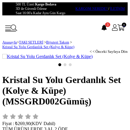
500 TL Üzeri
Kargo Bedava
3D ile Güvenli Ödeme
KARGOM NEREDE?
/
İLETİŞİM
Saat 16:00'a Kadar Aynı Gün Kargo
3
0
Anasayfa
>
TAKI SETLERİ
>
Bijuteri Takım
>
Kristal Su Yolu Gerdanlık Set (Kolye & Küpe)
< < Önceki Sayfaya Dön
Kristal Su Yolu Gerdanlık Set
(Kolye & Küpe)
(MSSGRD002Gümüş)
Fiyat
:
₺269,90
(KDV Dahil)
TÜM ÜRÜNLERDE 3 AL 2 ÖDE