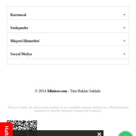
Kurumsal
Sözleşmeler
Müşteri Hizmetleri
Sosyal Medya
© 2014
Allmisse.com
- Tüm Hakları Saklıdır.
Allmisse olarak, takı dünyasında yenilikçi ve şık seçenekler sunmayı hedefliyoruz. Müşterilerimize
benzersiz bir alışveriş deneyimi sunmak için buradayız.