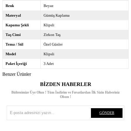
Renk
Beyaz
Materyal
Gümüş Kaplama
Kapama Şekli
Klipsli
Taş Cinsi
Zirkon Taş
Tema / Stil
Özel Günler
Model
Klipsli
Paket İçeriği
3 Adet
Benzer Ürünler
BIZDEN HABERLER
Bültenimize Üye Olun ! Tüm İndirim ve Fırsatlardan İlk Sizin Haberiniz
Olsun !
GÖNDER