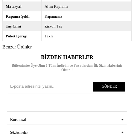
Materyal
Altın Kaplama
Kapama Şekli
Kapamasız
Taş Cinsi
Zirkon Taş
Paket İçeriği
Tekli
Benzer Ürünler
BIZDEN HABERLER
Bültenimize Üye Olun ! Tüm İndirim ve Fırsatlardan İlk Sizin Haberiniz
Olsun !
GÖNDER
Kurumsal
Sözleşmeler