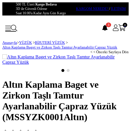
500 TL Üzeri
Kargo Bedava
3D ile Güvenli Ödeme
KARGOM NEREDE?
/
İLETİŞİM
Saat 16:00'a Kadar Aynı Gün Kargo
3
0
Anasayfa
>
YÜZÜK
>
BİJUTERİ YÜZÜK
>
Altın Kaplama Baget ve Zirkon Taşlı Tamtur Ayarlanabilir Çapraz Yüzük
< < Önceki Sayfaya Dön
Altın Kaplama Baget ve
Zirkon Taşlı Tamtur
Ayarlanabilir Çapraz Yüzük
(MSSYZK0001Altın)