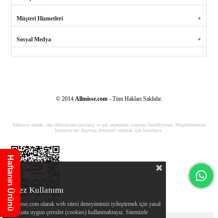
Müşteri Hizmetleri
Sosyal Medya
© 2014
Allmisse.com
- Tüm Hakları Saklıdır.
Allmisse olarak, takı dünyasında yenilikçi ve şık seçenekler sunmayı hedefliyoruz. Müşterilerimize
benzersiz bir alışveriş deneyimi sunmak için buradayız.
Haftanın Ürünü
Çerez Kullanımı
Allmisse.com olarak web sitesi deneyiminizi iyileştirmek için yasal
mevzuata uygun çerezler (cookies) kullanmaktayız. Sitemizde