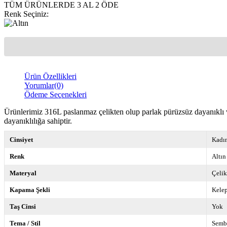
TÜM ÜRÜNLERDE 3 AL 2 ÖDE
Renk Seçiniz
:
Ürün Özellikleri
Yorumlar
(0)
Ödeme Seçenekleri
Ürünlerimiz 316L paslanmaz çelikten olup parlak pürüzsüz dayanıklı v
dayanıklılığa sahiptir.
Cinsiyet
Kadı
Renk
Altın
Materyal
Çelik
Kapama Şekli
Kele
Taş Cinsi
Yok
Tema / Stil
Semb