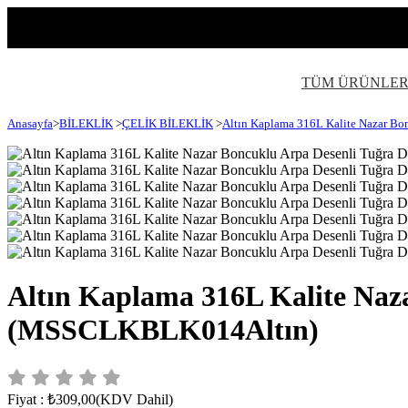
TÜM ÜRÜNLE
Anasayfa
>
BİLEKLİK
>
ÇELİK BİLEKLİK
>
Altın Kaplama 316L Kalite Nazar Bon
Altın Kaplama 316L Kalite Naza
(MSSCLKBLK014Altın)
Fiyat
:
₺309,00
(KDV Dahil)