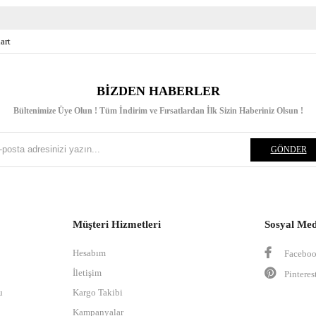
art
BIZDEN HABERLER
Bültenimize Üye Olun ! Tüm İndirim ve Fırsatlardan İlk Sizin Haberiniz Olsun !
GÖNDER
Müşteri Hizmetleri
Sosyal Me
Hesabım
Facebo
İletişim
Pinteres
u
Kargo Takibi
Kampanyalar