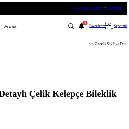
KARGOM NEREDE?
/
İLETİŞİM
3
Üye
Favorilerim
Sepetim
0
Girişi
< < Önceki Sayfaya Dön
etaylı Çelik Kelepçe Bileklik