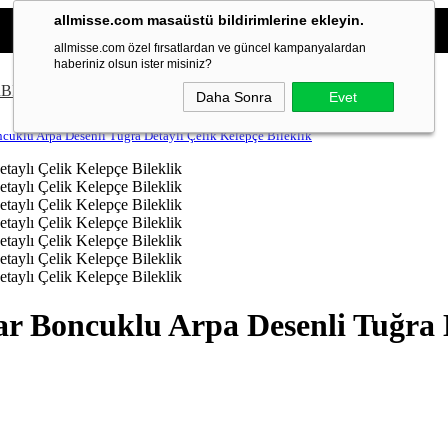
500 TL Üzeri
Kargo Bedava
allmisse.com masaüstü bildirimlerine ekleyin.
3D ile Güvenli Ödeme
Saat 16:00'a Kadar Aynı Gün Kargo
allmisse.com özel fırsatlardan ve güncel kampanyalardan
haberiniz olsun ister misiniz?
R
BİLEKLİK
KOLYE
KÜPE
YÜZÜK
TAKI SETLERİ
TOKA
Daha Sonra
Evet
cuklu Arpa Desenli Tuğra Detaylı Çelik Kelepçe Bileklik
r Boncuklu Arpa Desenli Tuğra D