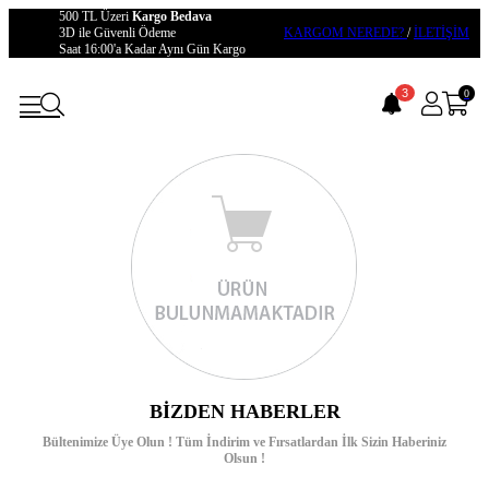
500 TL Üzeri
Kargo Bedava
3D ile Güvenli Ödeme
KARGOM NEREDE?
/
İLETİŞİM
Saat 16:00'a Kadar Aynı Gün Kargo
3
0
BIZDEN HABERLER
Bültenimize Üye Olun ! Tüm İndirim ve Fırsatlardan İlk Sizin Haberiniz
Olsun !