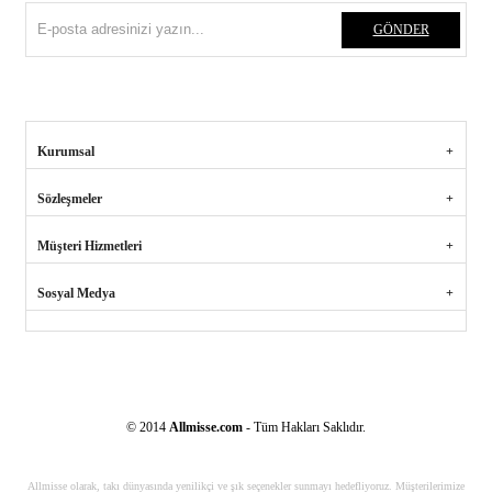
GÖNDER
Kurumsal
Sözleşmeler
Müşteri Hizmetleri
Sosyal Medya
© 2014
Allmisse.com
- Tüm Hakları Saklıdır.
Allmisse olarak, takı dünyasında yenilikçi ve şık seçenekler sunmayı hedefliyoruz. Müşterilerimize