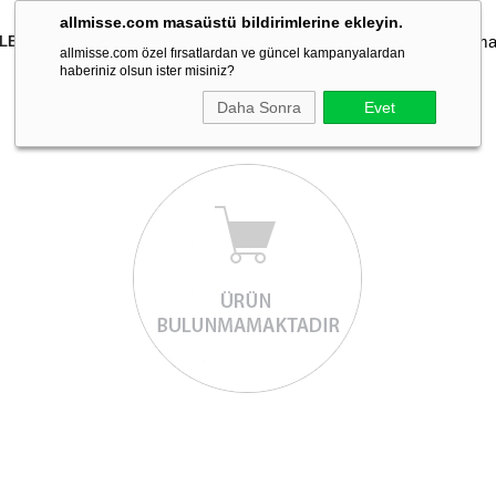
allmisse.com masaüstü bildirimlerine ekleyin.
İLEKLİK
KOLYE
KÜPE
YÜZÜK
TAKI SETLERİ
TOKA
allmisse.com özel fırsatlardan ve güncel kampanyalardan
haberiniz olsun ister misiniz?
Daha Sonra
Evet