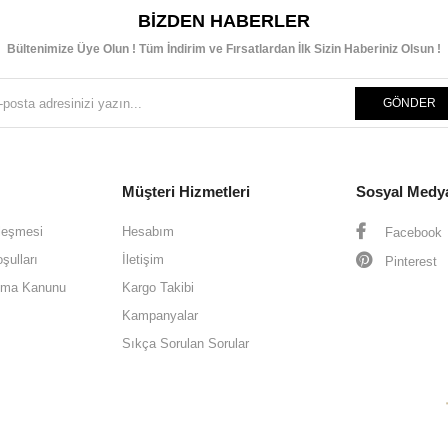
BIZDEN HABERLER
Bültenimize Üye Olun ! Tüm İndirim ve Fırsatlardan İlk Sizin Haberiniz Olsun !
GÖNDER
Müşteri Hizmetleri
Sosyal Medy
leşmesi
Hesabım
Facebook
şulları
İletişim
Pinterest
oruma Kanunu
Kargo Takibi
Kampanyalar
Sıkça Sorulan Sorular