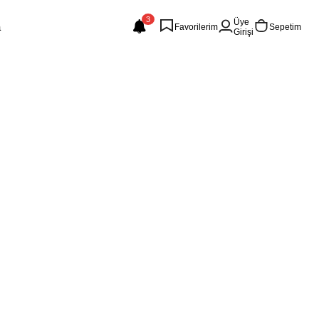
3
Üye
Favorilerim
Sepetim
Girişi