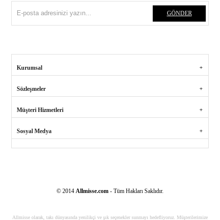
GÖNDER
Kurumsal
Sözleşmeler
Müşteri Hizmetleri
Sosyal Medya
© 2014
Allmisse.com
- Tüm Hakları Saklıdır.
Allmisse olarak, takı dünyasında yenilikçi ve şık seçenekler sunmayı hedefliyoruz. Müşterilerimize