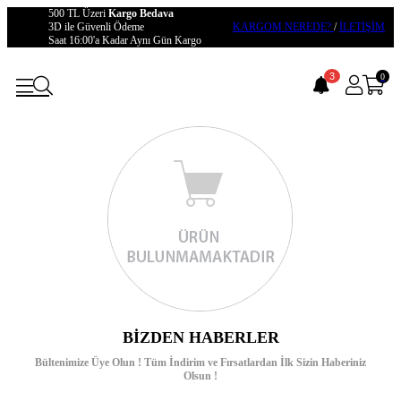
500 TL Üzeri
Kargo Bedava
3D ile Güvenli Ödeme
KARGOM NEREDE?
/
İLETİŞİM
Saat 16:00'a Kadar Aynı Gün Kargo
3
0
BIZDEN HABERLER
Bültenimize Üye Olun ! Tüm İndirim ve Fırsatlardan İlk Sizin Haberiniz
Olsun !