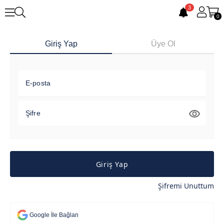
3
0
Giriş Yap
Üye Ol
E-posta
Şifre
Giriş Yap
Şifremi Unuttum
Google İle Bağlan